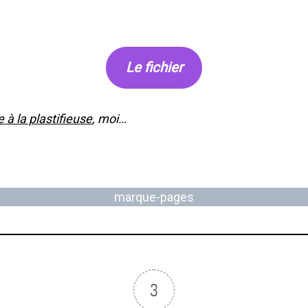
Le fichier
 à la plastifieuse
, moi…
marque-pages
3