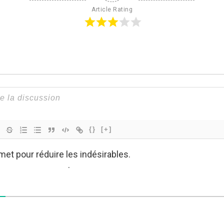
Article Rating
{}
[+]
smet pour réduire les indésirables.
En savoir plus sur co
es sont utilisées
.