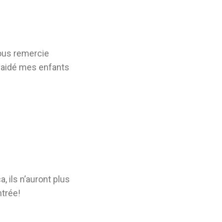
vous remercie
t aidé mes enfants
, ils n’auront plus
ntrée!