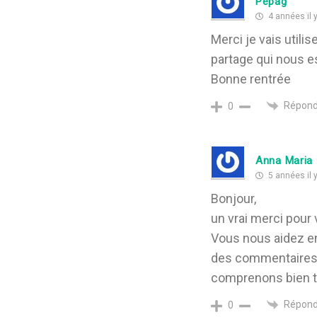
Pepag
4 années il y
Merci je vais util
partage qui nous e
Bonne rentrée
Répond
0
Anna Maria
5 années il y
Bonjour,
un vrai merci pour
Vous nous aidez en 
des commentaires. 
comprenons bien tout
Répond
0