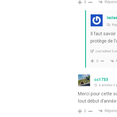
Répond
0
lacla
Rep
Il faut savoir
protège de l
Last edited 5 a
0
cc1733
6 années il y
Merci pour cette su
tout début d’année 
Répond
0