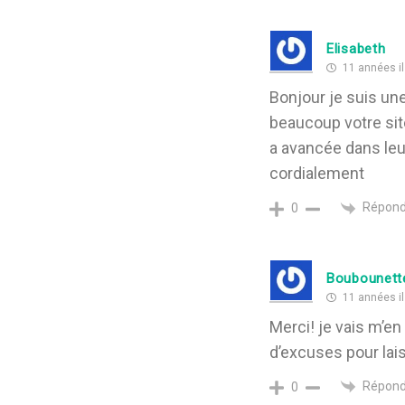
Elisabeth
11 années il
Bonjour je suis un
beaucoup votre sit
a avancée dans leu
cordialement
Répond
0
Boubounett
11 années il
Merci! je vais m’en 
d’excuses pour lai
Répond
0