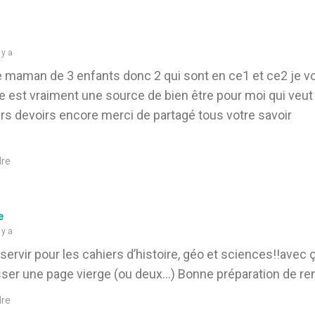
 y a
e maman de 3 enfants donc 2 qui sont en ce1 et ce2 je 
e est vraiment une source de bien être pour moi qui veu
rs devoirs encore merci de partagé tous votre savoir
re
e
 y a
servir pour les cahiers d’histoire, géo et sciences!!avec ça
sser une page vierge (ou deux…) Bonne préparation de re
re