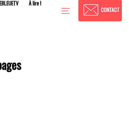
EBLEUETV
À lire !
CONTACT
pages