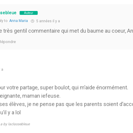
ssebleue
Auteur
ly to
Anna Maria
5 années il y a
e très gentil commentaire qui met du baume au coeur, An
Répondre
 a
r votre partage, super boulot, qui m’aide énormément.
seignante, maman iefeuse.
r ses élèves, je ne pense pas que les parents soient d’ac
il y a lol
y a by laclassebleue