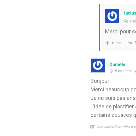
lacla
Rep
Merci pour c
0
Danièle
5 années il y
Bonjour
Merci beaucoup pou
Je ne suis pas en
L’idée de plastifie
certains zouaves qu’
Last edited 5 années il 