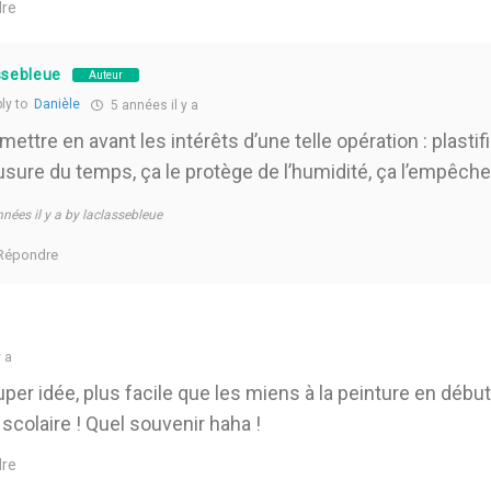
re
ssebleue
Auteur
ly to
Danièle
5 années il y a
 mettre en avant les intérêts d’une telle opération : plastif
’usure du temps, ça le protège de l’humidité, ça l’empêche
nnées il y a by laclassebleue
Répondre
 a
per idée, plus facile que les miens à la peinture en début
scolaire ! Quel souvenir haha !
re