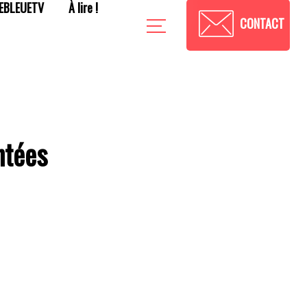
EBLEUETV
À lire !
CONTACT
ntées