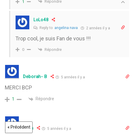
Répondre
1
LoLo48
Reply to
angelina nava
2 années il y a
Trop cool, je suis Fan de vous !!!
Répondre
0
Deborah- B
5 années il y a
MERCI BCP
Répondre
1
« Précédent
clem
5 années il y a