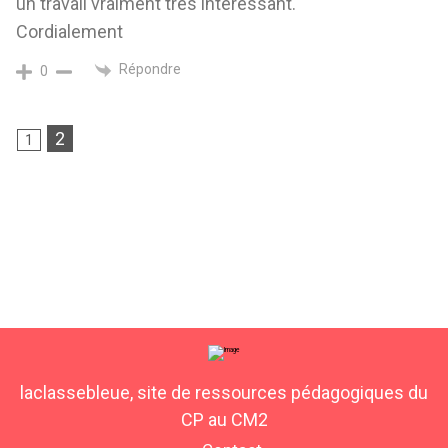
un travail vraiment très intéressant.
Cordialement
Répondre
0
2
1
laclassebleue, site de ressources pédagogiques du
CP au CM2