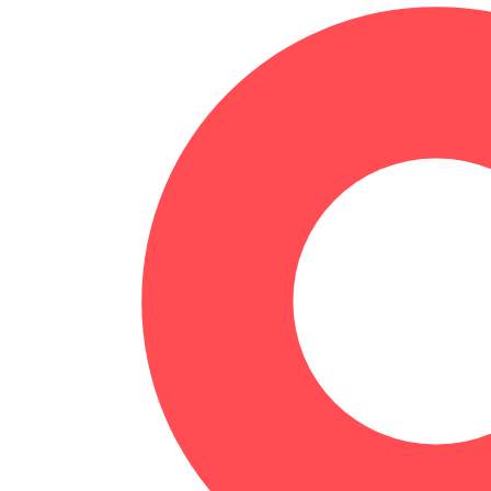
impatience
!
Bon week-end
à toutes et à tous !
antonyme
, 
CM
, 
contraire
, 
dictionnaire
, 
famille de
mots
, 
Genially
, 
leçon augmentée
, 
mot générique
, 
mot
particulier
, 
mot-étiquette
, 
préfixe
, 
suffixe
, 
synonyme
, 
vocabulaire
0
0
votes
Article Rating