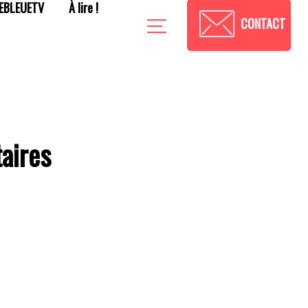
EBLEUETV
À lire !
CONTACT
aires