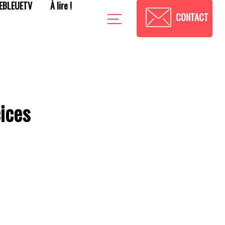
EBLEUETV
À lire !
CONTACT
ices