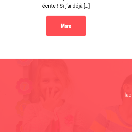
écrite ! Si j’ai déjà […]
More
lac