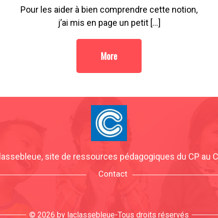
Pour les aider à bien comprendre cette notion,
j’ai mis en page un petit […]
More
lassebleue, site de ressources pédagogiques du CP au
Contact
© 2026 by laclassebleue-Tous droits réservés