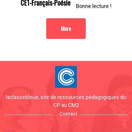
CE1-Français-Poésie
Bonne lecture !
More
laclassebleue, site de ressources pédagogiques du
CP au CM2
Contact