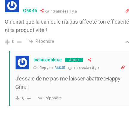
G6K45
13 années il y a
On dirait que la canicule n’a pas affecté ton efficacité
ni ta productivité !
Répondre
0
laclassebleue
Auteur
Reply to
G6K45
13 années il y a
J’essaie de ne pas me laisser abattre :Happy-
Grin: !
Répondre
0