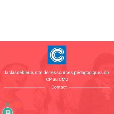
laclassebleue, site de ressources pédagogiques du
CP au CM2
Contact
29