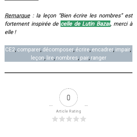
Remarque
: la leçon “Bien écrire les nombres” est
fortement inspirée de
celle de Lutin Bazar
, merci à
elle !
CE2
, 
comparer
, 
décomposer
, 
écrire
, 
encadrer
, 
impair
, 
leçon
, 
lire
, 
nombres
, 
pair
, 
ranger
0
Article Rating