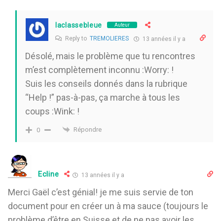
laclassebleue
Auteur
Reply to
TREMOLIERES
13 années il y a
Désolé, mais le problème que tu rencontres
m’est complètement inconnu :Worry: !
Suis les conseils donnés dans la rubrique
“Help !” pas-à-pas, ça marche à tous les
coups :Wink: !
Répondre
0
Ecline
13 années il y a
Merci Gaël c’est génial! je me suis servie de ton
document pour en créer un à ma sauce (toujours le
problème d’être en Suisse et de ne pas avoir les