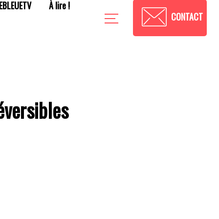
EBLEUETV
À lire !
CONTACT
éversibles