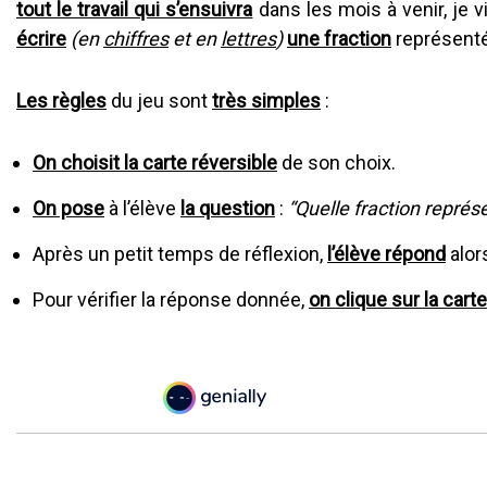
tout le travail qui s’ensuivra
dans les mois à venir, je
écrire
(en
chiffres
et en
lettres
)
une fraction
représent
Les règles
du jeu sont
très simples
:
On choisit la carte réversible
de son choix.
On pose
à l’élève
la question
:
“Quelle fraction représe
Après un petit temps de réflexion,
l’élève répond
alor
Pour vérifier la réponse donnée,
on clique sur la cart