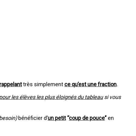
 rappelant
très simplement
ce qu’est une fraction
.
 pour les élèves les plus éloignés du tableau
si vous
 besoin)
bénéficier d’
un peti
t
“
coup de pouce
”
en