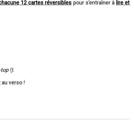
chacune 12 cartes réversibles
pour s’entraîner à
lire et
-top !)
.
 au verso !