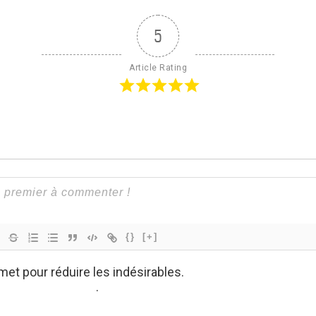
5
Article Rating
{}
[+]
smet pour réduire les indésirables.
En savoir plus sur co
es sont utilisées
.