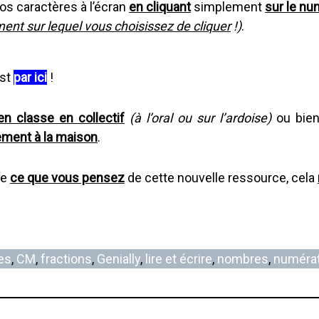
os caractères à l’écran
en cliquant
simplement
sur le nu
ment sur lequel vous choisissez de cliquer
!)
.
est
par ici
!
 en classe en collectif
(à l’oral ou sur l’ardoise)
ou bie
nement à la maison
.
re
ce que vous pensez
de cette nouvelle ressource, cela
es
, 
CM
, 
fractions
, 
Genially
, 
lire et écrire
, 
nombres
, 
numérat