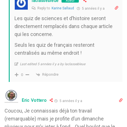
laclassebleue
Auteur
Reply to
Karine Sallaud
5 années il y a
Les quiz de sciences et d’histoire seront
directement remplacés dans chaque article
qui les concerne.
Seuls les quiz de français resteront
centralisés au même endroit !
Last edited 5 années il y a by laclassebleue
Répondre
0
Eric Vottero
5 années il y a
Coucou, Je connaissais déjà ton travail
(remarquable) mais je profite d’un dimanche
pluvieux pour m’y jeter à fond… Quel boulot que le