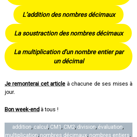
L’addition des nombres décimaux
La soustraction des nombres décimaux
La multiplication d’un nombre entier par
un décimal
Je remonterai cet article
à chacune de ses mises à
jour.
Bon week-end
à tous !
addition
, 
calcul
, 
CM1
, 
CM2
, 
division
, 
évaluation
, 
multiplication
, 
nombres décimaux
, 
nombres entiers
, 