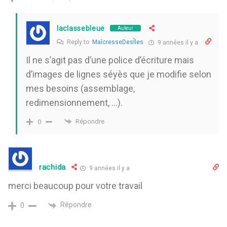
laclassebleue
Auteur
Reply to
MaîcresseDesÎles
9 années il y a
Il ne s’agit pas d’une police d’écriture mais
d’images de lignes séyès que je modifie selon
mes besoins (assemblage,
redimensionnement, …).
Répondre
0
rachida
9 années il y a
merci beaucoup pour votre travail
Répondre
0