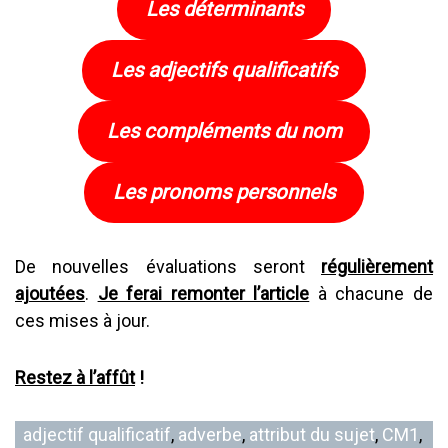
Les déterminants
Les adjectifs qualificatifs
Les compléments du nom
Les pronoms personnels
De nouvelles évaluations seront
régulièrement
ajoutées
.
Je ferai remonter l’article
à chacune de
ces mises à jour.
Restez à l’affût
!
adjectif qualificatif
, 
adverbe
, 
attribut du sujet
, 
CM1
, 