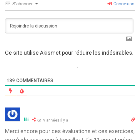
S’abonner
Connexion
Ce site utilise Akismet pour réduire les indésirables.
En savoir plus sur comment les données de vos
commentaires sont utilisées
.
139
COMMENTAIRES
lili
9 années il y a
Merci encore pour ces évaluations et ces exercices,
ça m’aide beaucoup à travailler ! J’ai 11 ans et grâce